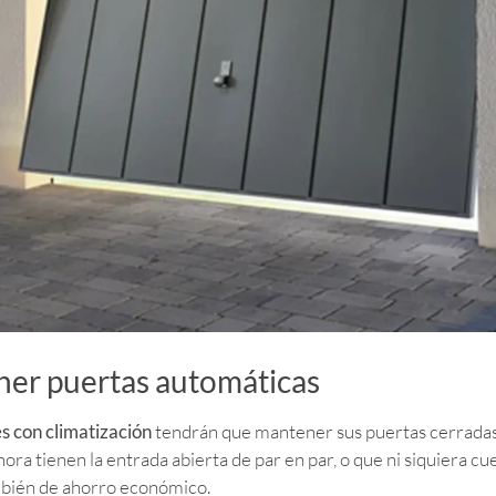
ener puertas automáticas
es con climatización
tendrán que mantener sus puertas cerradas c
ora tienen la entrada abierta de par en par, o que ni siquiera 
ambién de ahorro económico.