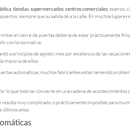
ública
,
tiendas
,
supermercados
,
centros comerciales
, teatros, c
opuertos, siempre que su salida dé a la calle. En muchos lugares 
ermitan el cierre de puertas debería de estar prácticamente fini
ir con la normativa.
antó a principios de agosto, mes por excelencia de las vacaciones
a mayoría de ellos.
puertas automáticas, muchos fabricantes están teniendo proble
Por lo que todo se convierte en una cadena de acontecimientos 
ón resulta muy complicado, o prácticamente imposible para mu
s últimos años.
tomáticas