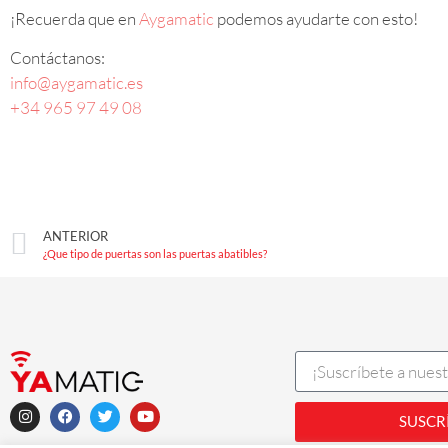
¡Recuerda que en
Aygamatic
podemos ayudarte con esto!
Contáctanos:
info@aygamatic.es
+34 965 97 49 08
ANTERIOR
¿Que tipo de puertas son las puertas abatibles?
SUSCR