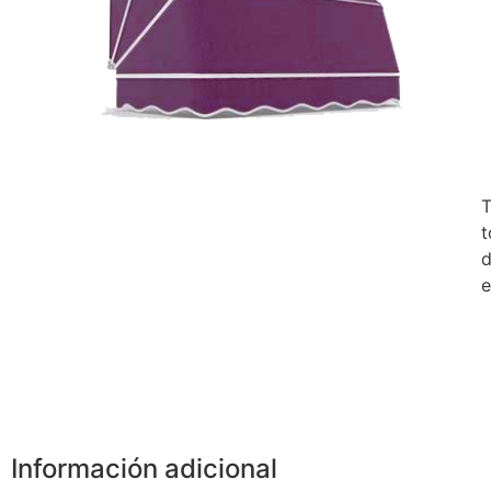
T
t
d
e
Información adicional