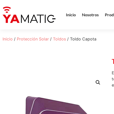
Inicio
Nosotros
Prod
Inicio
/
Protección Solar
/
Toldos
/ Toldo Capota
E
t
e