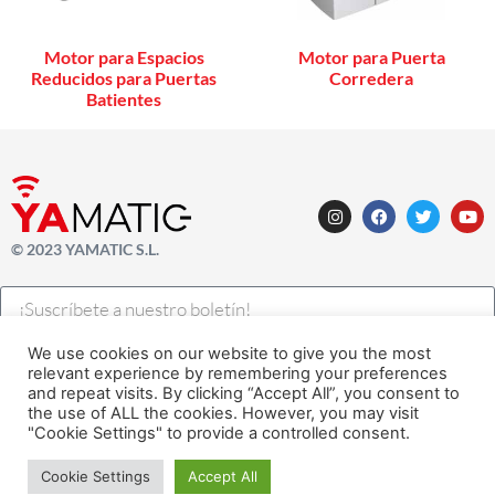
Motor para Espacios
Motor para Puerta
Reducidos para Puertas
Corredera
Batientes
© 2023 YAMATIC S.L.
We use cookies on our website to give you the most
SUSCRÍBETE AHORA A NUESTRO NEWSLETTER
relevant experience by remembering your preferences
and repeat visits. By clicking “Accept All”, you consent to
the use of ALL the cookies. However, you may visit
Legal |
Privacidad
| Cookies
"Cookie Settings" to provide a controlled consent.
Desarrollado con
por
Alfavila
¡Necesitas ayuda?
Cookie Settings
Accept All