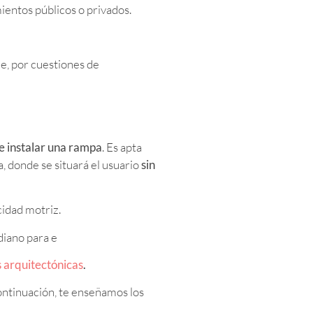
ientos públicos o privados.
ue, por cuestiones de
le instalar una rampa
. Es apta
, donde se situará el usuario
sin
idad motriz.
diano para e
 arquitectónicas
.
continuación, te enseñamos los